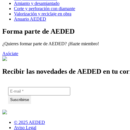
Amianto y desamiantado
Corte y perforación con diamante
Valorización y reciclaje en obra
Anuario AEDED
Forma parte de AEDED
¿Quieres formar parte de AEDED? ¡Hazte miembro!
Asóciate
Recibir las novedades de AEDED en tu cor
© 2025 AEDED
Aviso Legal