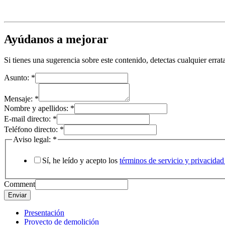
Ayúdanos a mejorar
Si tienes una sugerencia sobre este contenido, detectas cualquier err
Asunto:
*
Mensaje:
*
Nombre y apellidos:
*
E-mail directo:
*
Teléfono directo:
*
Aviso legal:
*
Sí, he leído y acepto los
términos de servicio y privaci
Comment
Enviar
Presentación
Proyecto de demolición