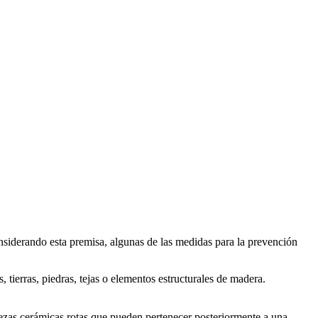
nsiderando esta premisa, algunas de las medidas para la prevención
, tierras, piedras, tejas o elementos estructurales de madera.
iezas cerámicas rotas que pueden pertenecer posteriormente a una