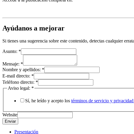
Ayúdanos a mejorar
Si tienes una sugerencia sobre este contenido, detectas cualquier err
Asunto:
*
Mensaje:
*
Nombre y apellidos:
*
E-mail directo:
*
Teléfono directo:
*
Aviso legal:
*
Sí, he leído y acepto los
términos de servicio y privaci
Website
Enviar
Presentación