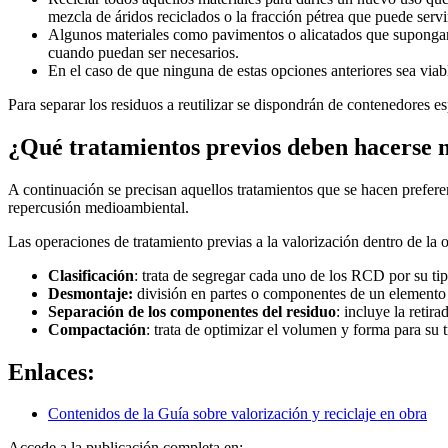
mezcla de áridos reciclados o la fracción pétrea que puede ser
Algunos materiales como pavimentos o alicatados que supongan
cuando puedan ser necesarios.
En el caso de que ninguna de estas opciones anteriores sea viab
Para separar los residuos a reutilizar se dispondrán de contenedores es
¿Qué tratamientos previos deben hacerse m
A continuación se precisan aquellos tratamientos que se hacen prefere
repercusión medioambiental.
Las operaciones de tratamiento previas a la valorización dentro de la 
Clasificación
: trata de segregar cada uno de los RCD por su tip
Desmontaje:
división en partes o componentes de un elemento 
Separación de los componentes del residuo
: incluye la retir
Compactación
: trata de optimizar el volumen y forma para su t
Enlaces:
Contenidos de la Guía sobre valorización y reciclaje en obra
Accede a la publicación completa en: