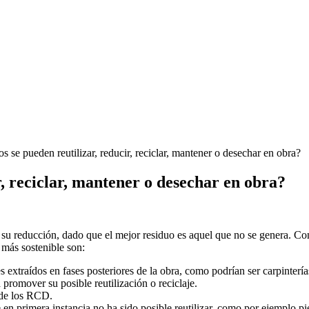
 se pueden reutilizar, reducir, reciclar, mantener o desechar en obra?
r, reciclar, mantener o desechar en obra?
su reducción, dado que el mejor residuo es aquel que no se genera. Co
 más sostenible son:
s extraídos en fases posteriores de la obra, como podrían ser carpinterías
promover su posible reutilización o reciclaje.
 de los RCD.
 en primera instancia no ha sido posible reutilizar, como por ejemplo p