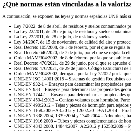
¿Qué normas están vinculadas a la valoriza
A continuación, se exponen las leyes y normas españolas UNE más signi
Ley 7/2022, de 8 de abril, de residuos y suelos contaminados 
La Ley 22/2011, de 28 de julio, de residuos y suelos contamin
La Ley 22/2011, de 28 de julio, de residuos y suelos
Ley 34/2007, de 15 de noviembre, de calidad del aire y protecc
Real Decreto 105/2008, de 1 de febrero, por el que se regula la
Real Decreto 646/2020, de 7 de julio, por el que se regula la e
Orden MAM/304/2002, de 8 de febrero, por la que se publican la
Real Decreto 470/2021, de 29 de junio, por el que se aprueba 
Real Decreto 470/2021, de 29 de junio, Código Estructural de l
Orden MAM/304/2002, derogada por la Ley 7/2022 por la que se 
UNE-EN ISO 14001:2015 – Sistemas de gestión Requisitos con 
UNE-EN 932-1 – Ensayos para determinar las propiedades gener
UNE-EN 933 – Ensayos para determinar las propiedades geomét
UNE-EN 1744-1 – Ensayos para determinar las propiedades quí
UNE-EN 450-1:2013 – Cenizas volantes para hormigón. Parte 1: 
UNE-EN 490:2012 – Tejas y piezas de hormigón para tejados y 
UNE-EN 1168:2006+A3:2012 y 12602:2011+A1:2014 – Productos
UNE-EN 1338:2004, 1339:2004 y 1340:2004 – Adoquines, baldo
UNE-EN 1916:2008 – Tubos y piezas complementarias de horm
UNE-EN 4843:2008, 14844:2007+A2:2012 y 15258:2009 – Produ