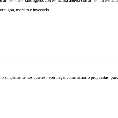
mado de áridos ligeros con estructura abierta con armadura estructu
ormigón, mortero e inyectado.
ata o simplemente nos quieres hacer llegar comentarios o propuestas, pu