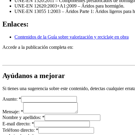
UNE-EN 1520:2011 – Componentes prefabricados de hormigón ar
UNE-EN 12620:2003+A1:2009 – Áridos para hormigón.
UNE-EN 13055 1:2003 – Áridos Parte 1: Áridos ligeros para h
Enlaces:
Contenidos de la Guía sobre valorización y reciclaje en obra
Accede a la publicación completa en:
Ayúdanos a mejorar
Si tienes una sugerencia sobre este contenido, detectas cualquier err
Asunto:
*
Mensaje:
*
Nombre y apellidos:
*
E-mail directo:
*
Teléfono directo:
*