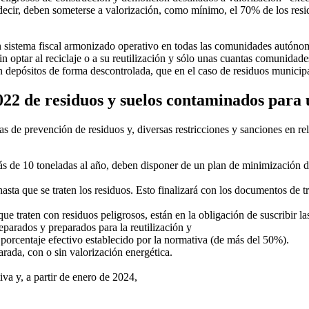
ir, deben someterse a valorización, como mínimo, el 70% de los residuo
istema fiscal armonizado operativo en todas las comunidades autónoma
n optar al reciclaje o a su reutilización y sólo unas cuantas comunida
n depósitos de forma descontrolada, que en el caso de residuos municipa
022 de residuos y suelos contaminados para
s de prevención de residuos y, diversas restricciones y sanciones en r
ás de 10 toneladas al año, deben disponer de un plan de minimización d
hasta que se traten los residuos. Esto finalizará con los documentos de t
que traten con residuos peligrosos, están en la obligación de suscribir l
eparados y preparados para la reutilización y
 porcentaje efectivo establecido por la normativa (de más del 50%).
rada, con o sin valorización energética.
va y, a partir de enero de 2024,