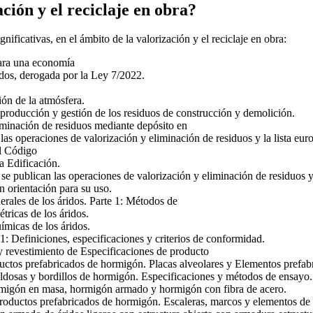
ción y el reciclaje en obra?
ficativas, en el ámbito de la valorización y el reciclaje en obra:
para una economía
ados, derogada por la Ley 7/2022.
ión de la atmósfera.
 producción y gestión de los residuos de construcción y demolición.
liminación de residuos mediante depósito en
s operaciones de valorización y eliminación de residuos y la lista eur
el Código
a Edificación.
publican las operaciones de valorización y eliminación de residuos y 
orientación para su uso.
ales de los áridos. Parte 1: Métodos de
ricas de los áridos.
micas de los áridos.
Definiciones, especificaciones y criterios de conformidad.
revestimiento de Especificaciones de producto
 prefabricados de hormigón. Placas alveolares y Elementos prefabr
sas y bordillos de hormigón. Especificaciones y métodos de ensayo.
igón en masa, hormigón armado y hormigón con fibra de acero.
ctos prefabricados de hormigón. Escaleras, marcos y elementos de 