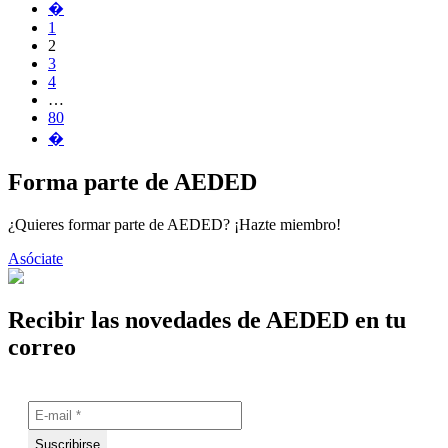
�
1
2
3
4
…
80
�
Forma parte de AEDED
¿Quieres formar parte de AEDED? ¡Hazte miembro!
Asóciate
Recibir las novedades de AEDED en tu
correo